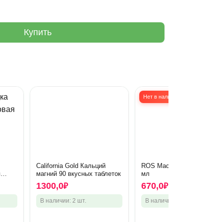
Купить
Нет в наличии
California Gold Кальций
ROS Масло тыквенное 25
я
магний 90 вкусных таблеток
мл
апсул
1300,0
670,0
₽
₽
В наличии: 2 шт.
В наличии: 0 шт.