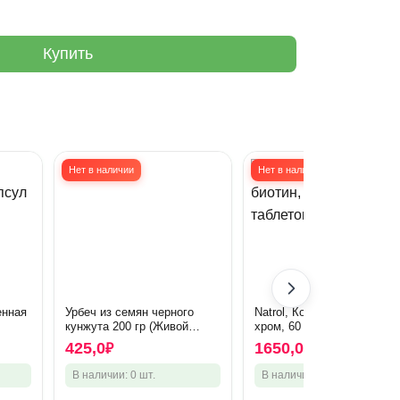
Купить
Нет в наличии
Нет в наличии
енная
Урбеч из семян черного
Natrol, Корица, биотин,
кунжута 200 гр (Живой
хром, 60 таблеток
продукт) новая упак.
425,0
1650,0
₽
₽
В наличии: 0 шт.
В наличии: 0 шт.