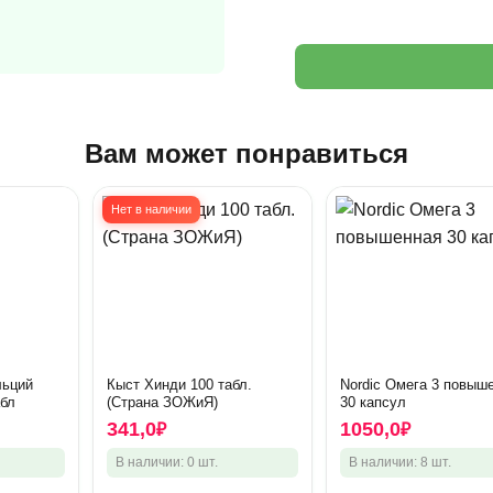
Вам может понравиться
Нет в наличии
льций
Кыст Хинди 100 табл.
Nordic Омега 3 повыш
абл
(Страна ЗОЖиЯ)
30 капсул
341,0
1050,0
₽
₽
В наличии: 0 шт.
В наличии: 8 шт.