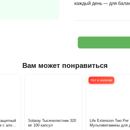
каждый день — для балан
Вам может понравиться
Нет в наличии
защитный
Solaray Тысячелистник 320
Life Extension Two Per
 с алоэ
мг 100 капсул
Мультивитамины для 
приемов в день, 120 к