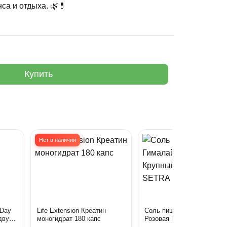
са и отдыха. 🌿💊
Купить
Нет в наличии
 Day
Life Extension Креатин
Соль пищевая Гималайска
двух
моногидрат 180 капс
Розовая Крупный помол 5
апсул
гр SETRA