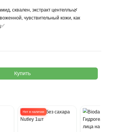
амид, сквален, экстракт центеллы🌿
воженной, чувствительный кожи, как
д✅
Купить
Нет в наличии