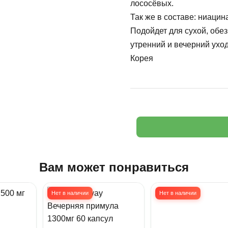
лососёвых.
Так же в составе: ниацин
Подойдет для сухой, обез
утренний и вечерний ухо
Корея
Вам может понравиться
Нет в наличии
Нет в наличии